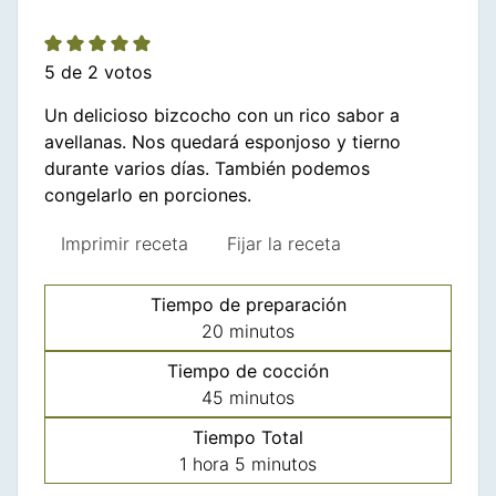
5
de
2
votos
Un delicioso bizcocho con un rico sabor a
avellanas. Nos quedará esponjoso y tierno
durante varios días. También podemos
congelarlo en porciones.
Imprimir receta
Fijar la receta
Tiempo de preparación
minutos
20
minutos
Tiempo de cocción
minutos
45
minutos
Tiempo Total
hora
minutos
1
hora
5
minutos